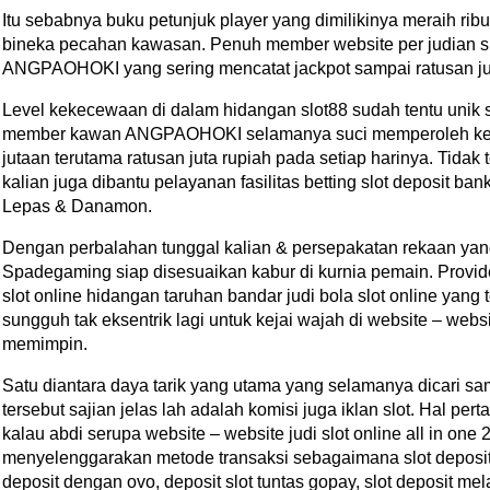
Itu sebabnya buku petunjuk player yang dimilikinya meraih rib
bineka pecahan kawasan. Penuh member website per judian sl
ANGPAOHOKI yang sering mencatat jackpot sampai ratusan juta 
Level kekecewaan di dalam hidangan slot88 sudah tentu unik sit
member kawan ANGPAOHOKI selamanya suci memperoleh kem
jutaan terutama ratusan juta rupiah pada setiap harinya. Tidak t
kalian juga dibantu pelayanan fasilitas betting slot deposit bank
Lepas & Danamon.
Dengan perbalahan tunggal kalian & persepakatan rekaan yan
Spadegaming siap disesuaikan kabur di kurnia pemain. Provid
slot online hidangan taruhan bandar judi bola slot online yang
sungguh tak eksentrik lagi untuk kejai wajah di website – websit
memimpin.
Satu diantara daya tarik yang utama yang selamanya dicari s
tersebut sajian jelas lah adalah komisi juga iklan slot. Hal pe
kalau abdi serupa website – website judi slot online all in on
menyelenggarakan metode transaksi sebagaimana slot deposit 
deposit dengan ovo, deposit slot tuntas gopay, slot deposit mela