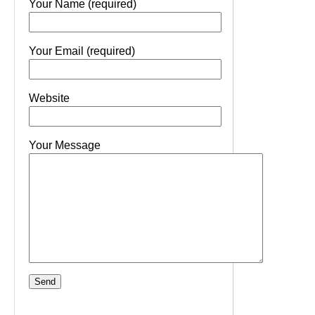
Your Name (required)
Your Email (required)
Website
Your Message