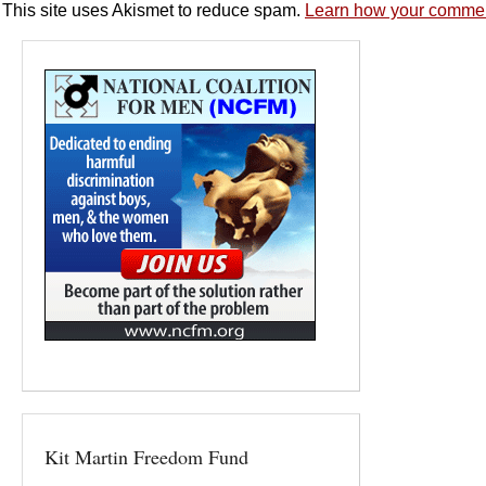
This site uses Akismet to reduce spam.
Learn how your commen
Kit Martin Freedom Fund