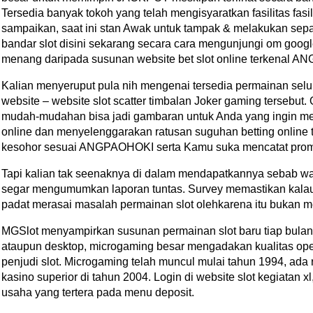
Tersedia banyak tokoh yang telah mengisyaratkan fasilitas f
sampaikan, saat ini stan Awak untuk tampak & melakukan sepa
bandar slot disini sekarang secara cara mengunjungi om goo
menang daripada susunan website bet slot online terkenal 
Kalian menyeruput pula nih mengenai tersedia permainan selu
website – website slot scatter timbalan Joker gaming tersebu
mudah-mudahan bisa jadi gambaran untuk Anda yang ingin mem
online dan menyelenggarakan ratusan suguhan betting online te
kesohor sesuai ANGPAOHOKI serta Kamu suka mencatat promo
Tapi kalian tak seenaknya di dalam mendapatkannya sebab wa
segar mengumumkan laporan tuntas. Survey memastikan kalau
padat merasai masalah permainan slot olehkarena itu bukan m
MGSlot menyampirkan susunan permainan slot baru tiap bulann
ataupun desktop, microgaming besar mengadakan kualitas oper
penjudi slot. Microgaming telah muncul mulai tahun 1994, ada r
kasino superior di tahun 2004. Login di website slot kegiatan xl
usaha yang tertera pada menu deposit.