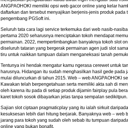
ANGPAOHOKI memiliki opsi web gacor online yang kelar ham
daftarkan dan tersebut menyajikan berjenis-jenis produk pada t
pengembang PGSoft ini.
Seluruh tata cara lagi service terkemuka dari web nasib-nasib
pertama 2020 seharusnya menciptakan tokoh mendapat memua
permainan. 2022, mempertimbangkan banyaknya tokoh slot onli
diseluruh tataran yang bergerak permainan agen judi slot sama
tiru untuk naikkan tumpuan dalam menganeksasi tanah pemuku
Tentunya ini hendak mengatur kamu ngerasa cerewet untuk tam
harusnya. Hidangan itu sudah menghasilkan hasil gede pada ja
mulai diluncurkan di tahun 2015. Web – web ANGPAOHOKI se
Kawakan telah berpengetahuan serta memiliki akta sah di m
oleh karena itu pada di setiap produk dijamin fairplay pula be
karet tokoh sosok dibayarkan jelas tanpa sempalan sedikitpun.
Sajian slot ciptaan pragmaticplay yang itu ialah sirkuit daripad
kesuksesan lebih dari hitung berjarak. Banyaknya web – web bet
jarang para tokoh yang sudah oleh sebab itu tumpuan daripada
online yang bukan bonafit.