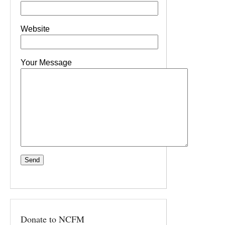
Website
Your Message
Donate to NCFM