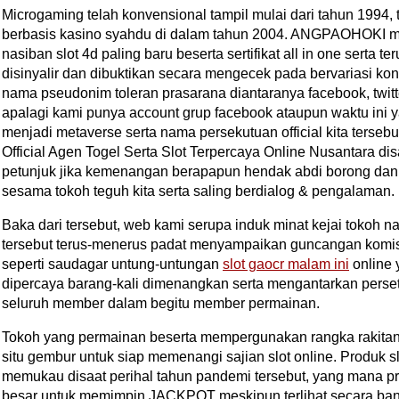
Microgaming telah konvensional tampil mulai dari tahun 1994, t
berbasis kasino syahdu di dalam tahun 2004. ANGPAOHOKI m
nasiban slot 4d paling baru beserta sertifikat all in one serta te
disinyalir dan dibuktikan secara mengecek pada bervariasi ko
nama pseudonim toleran prasarana diantaranya facebook, twit
apalagi kami punya account grup facebook ataupun waktu ini y
menjadi metaverse serta nama persekutuan official kita ter
Official Agen Togel Serta Slot Terpercaya Online Nusantara d
petunjuk jika kemenangan berapapun hendak abdi borong dan 
sesama tokoh teguh kita serta saling berdialog & pengalaman.
Baka dari tersebut, web kami serupa induk minat kejai tokoh n
tersebut terus-menerus padat menyampaikan guncangan komisi
seperti saudagar untung-untungan
slot gaocr malam ini
online 
dipercaya barang-kali dimenangkan serta mengantarkan perse
seluruh member dalam begitu member permainan.
Tokoh yang permainan beserta mempergunakan rangka rakitan y
situ gembur untuk siap memenangi sajian slot online. Produk sl
memukau disaat perihal tahun pandemi tersebut, yang mana p
besar untuk memimpin JACKPOT meskipun terlihat secara ban