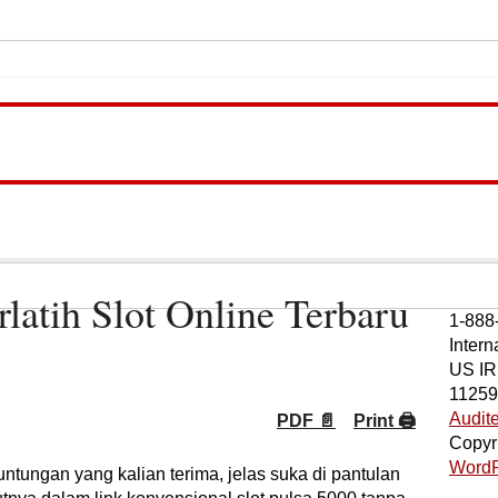
latih Slot Online Terbaru
1-888
Inter
US IR
11259
Audit
PDF 📄
Print 🖨
Copyr
WordP
tungan yang kalian terima, jelas suka di pantulan