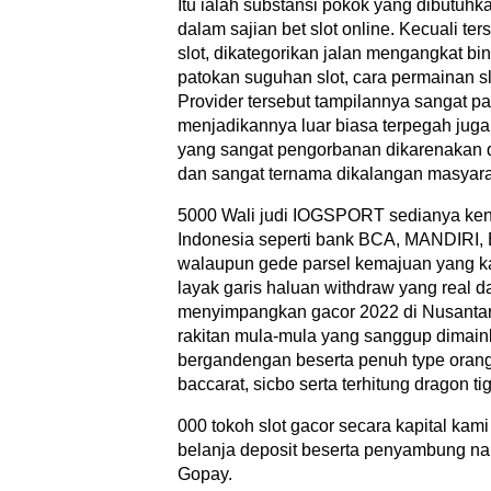
Itu ialah substansi pokok yang dibutuhk
dalam sajian bet slot online. Kecuali ter
slot, dikategorikan jalan mengangkat bi
patokan suguhan slot, cara permainan slo
Provider tersebut tampilannya sangat p
menjadikannya luar biasa terpegah juga 
yang sangat pengorbanan dikarenakan 
dan sangat ternama dikalangan masyara
5000 Wali judi IOGSPORT sedianya kend
Indonesia seperti bank BCA, MANDIRI,
walaupun gede parsel kemajuan yang ka
layak garis haluan withdraw yang real d
menyimpangkan gacor 2022 di Nusantar
rakitan mula-mula yang sanggup dimainka
bergandengan beserta penuh type orang-o
baccarat, sicbo serta terhitung dragon tig
000 tokoh slot gacor secara kapital kam
belanja deposit beserta penyambung nab
Gopay.