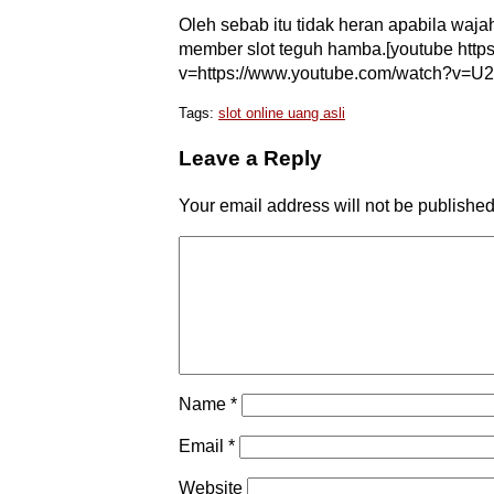
Oleh sebab itu tidak heran apabila waj
member slot teguh hamba.[youtube http
v=https://www.youtube.com/watch?
Tags:
slot online uang asli
Leave a Reply
Your email address will not be published
Name
*
Email
*
Website