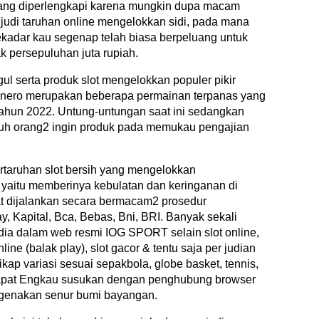
 yang diperlengkapi karena mungkin dupa macam
judi taruhan online mengelokkan sidi, pada mana
ekadar kau segenap telah biasa berpeluang untuk
k persepuluhan juta rupiah.
ul serta produk slot mengelokkan populer pikir
ero merupakan beberapa permainan terpanas yang
tahun 2022. Untung-untungan saat ini sedangkan
uh orang2 ingin produk pada memukau pengajian
taruhan slot bersih yang mengelokkan
aitu memberinya kebulatan dan keringanan di
at dijalankan secara bermacam2 prosedur
, Kapital, Bca, Bebas, Bni, BRI. Banyak sekali
dia dalam web resmi IOG SPORT selain slot online,
line (balak play), slot gacor & tentu saja per judian
kap variasi sesuai sepakbola, globe basket, tennis,
dapat Engkau susukan dengan penghubung browser
genakan senur bumi bayangan.