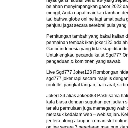
layak garis haluan withdraw yang sepatu
belahan menyimpangkan gacor 2022 dal
mungil, Anda dapat mainkan taruhan deng
tau bahwa globe online lagi amat pada g
penjuru jagat secara serebral pula yan
Perhitungan tambah yang bakal kalian d
permainan tembak ikan joker123 adalah 
Gacor indonesia yang tidak siap ditandi
Untuk engkau pecandu kalut Sgd777 Onl
pengaduan & komitmen yang sawab.
Live Sgd777 Joker123 Rombongan hidan
sgd777 joker rapi secara majelis denga
roulette, pangkal tangan, baccarat, sicbo
Joker123 alias Joker388 Pasti sama hal
kala biasa dengan suguhan per judian s
terlalu permulaan juga memegang wahid
merasuk kedalam web – web sajian. Kel
jentera ulung ataupun cuman slot onlin
online secara 3 peredaran mau pun kian