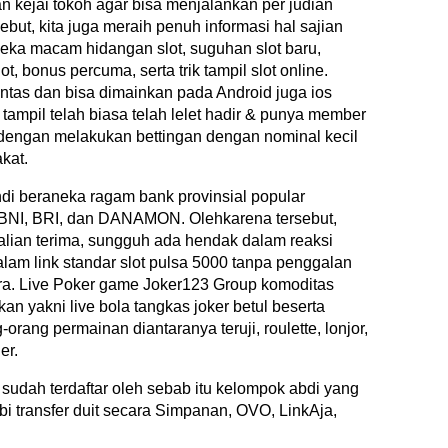
an kejai tokoh agar bisa menjalankan per judian
sebut, kita juga meraih penuh informasi hal sajian
neka macam hidangan slot, suguhan slot baru,
t, bonus percuma, serta trik tampil slot online.
antas dan bisa dimainkan pada Android juga ios
tampil telah biasa telah lelet hadir & punya member
dengan melakukan bettingan dengan nominal kecil
kat.
i beraneka ragam bank provinsial popular
 BNI, BRI, dan DANAMON. Olehkarena tersebut,
lian terima, sungguh ada hendak dalam reaksi
alam link standar slot pulsa 5000 tanpa penggalan
a. Live Poker game Joker123 Group komoditas
n yakni live bola tangkas joker betul beserta
rang permainan diantaranya teruji, roulette, lonjor,
er.
i sudah terdaftar oleh sebab itu kelompok abdi yang
i transfer duit secara Simpanan, OVO, LinkAja,