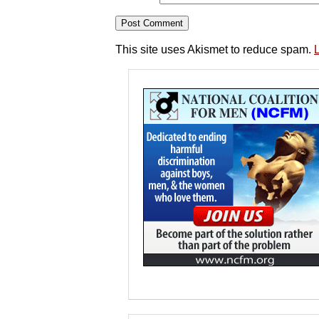
This site uses Akismet to reduce spam.