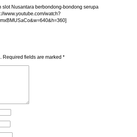
ah slot Nusantara berbondong-bondong serupa
s://www.youtube.com/watch?
v=U2mxBMUSaCo&w=640&h=360]
.
Required fields are marked
*