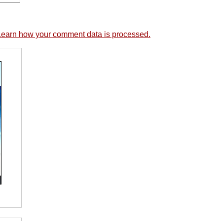
Learn how your comment data is processed.