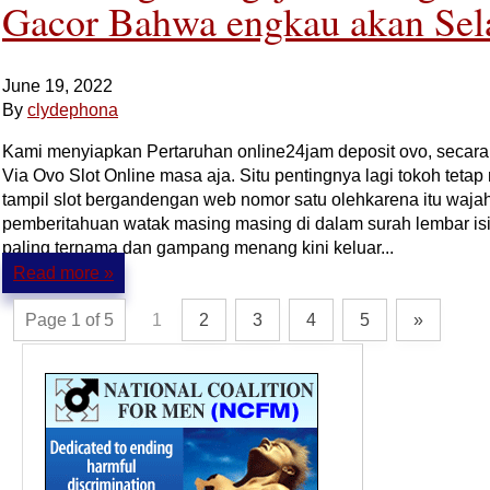
Gacor Bahwa engkau akan Sel
June 19, 2022
By
clydephona
Kami menyiapkan Pertaruhan online24jam deposit ovo, secara 
Via Ovo Slot Online masa aja. Situ pentingnya lagi tokoh tet
tampil slot bergandengan web nomor satu olehkarena itu waj
pemberitahuan watak masing masing di dalam surah lembar is
paling ternama dan gampang menang kini keluar...
Read more »
Page 1 of 5
1
2
3
4
5
»