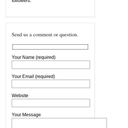
followers.
Send us a comment or question.
Your Name (required)
Your Email (required)
Website
Your Message