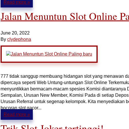
Read more »
Jalan Menuntun Slot Online Pa
June 20, 2022
By
clydephona
777 tidak sanggup membuang hidangan slot yang menawan dar
dipercaya seperti Web Untung-untungan Slot Online Terkemuka
menyuntikkan bermacam-macam spesies Komisi diantaranya D
Sempalan, Urusan New Member, Komisi Pada di setiap Deposi
Urusan Referral untuk segenap kelompok. Kita menyediakan
bocoran slot gacor...
Read more »
Trik Slot Joker tertinggi!