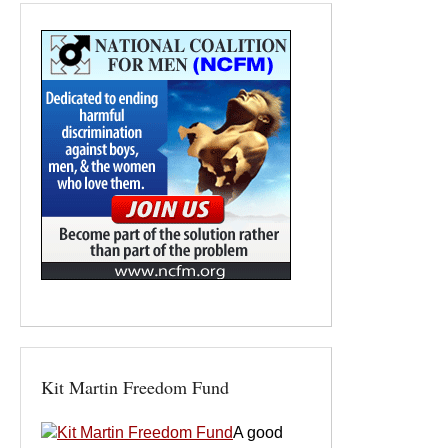
Kit Martin Freedom Fund
A good