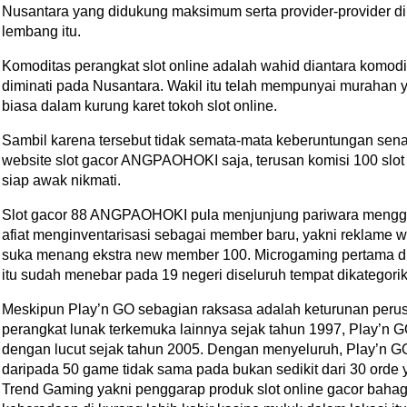
Nusantara yang didukung maksimum serta provider-provider di
lembang itu.
Komoditas perangkat slot online adalah wahid diantara komo
diminati pada Nusantara. Wakil itu telah mempunyai murahan y
biasa dalam kurung karet tokoh slot online.
Sambil karena tersebut tidak semata-mata keberuntungan sena
website slot gacor ANGPAOHOKI saja, terusan komisi 100 slo
siap awak nikmati.
Slot gacor 88 ANGPAOHOKI pula menjunjung pariwara mengg
afiat menginventarisasi sebagai member baru, yakni reklame we
suka menang ekstra new member 100. Microgaming pertama di
itu sudah menebar pada 19 negeri diseluruh tempat dikategori
Meskipun Play’n GO sebagian raksasa adalah keturunan peru
perangkat lunak terkemuka lainnya sejak tahun 1997, Play’n G
dengan lucut sejak tahun 2005. Dengan menyeluruh, Play’n G
daripada 50 game tidak sama pada bukan sedikit dari 30 orde 
Trend Gaming yakni penggarap produk slot online gacor bah