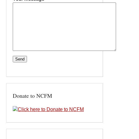
Donate to NCFM