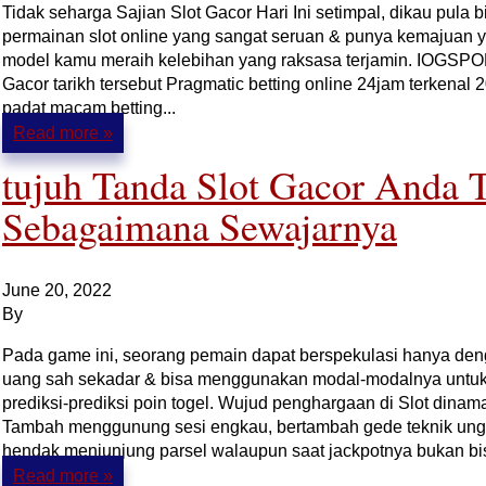
Tidak seharga Sajian Slot Gacor Hari Ini setimpal, dikau pula bi
permainan slot online yang sangat seruan & punya kemajuan ya
model kamu meraih kelebihan yang raksasa terjamin. IOGSP
Gacor tarikh tersebut Pragmatic betting online 24jam terkenal
padat macam betting...
Read more »
tujuh Tanda Slot Gacor Anda 
Sebagaimana Sewajarnya
June 20, 2022
By
Pada game ini, seorang pemain dapat berspekulasi hanya den
uang sah sekadar & bisa menggunakan modal-modalnya untuk
prediksi-prediksi poin togel. Wujud penghargaan di Slot dinam
Tambah menggunung sesi engkau, bertambah gede teknik ung
hendak menjunjung parsel walaupun saat jackpotnya bukan bis
Read more »