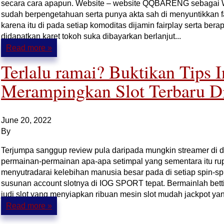
secara cara apapun. Website – website QQBARENG sebagai W
sudah berpengetahuan serta punya akta sah di menyuntikkan fa
karena itu di pada setiap komoditas dijamin fairplay serta be
didapatkan karet tokoh suka dibayarkan berlanjut...
Read more »
Terlalu ramai? Buktikan Tips 
Merampingkan Slot Terbaru D
June 20, 2022
By
Terjumpa sanggup review pula daripada mungkin streamer di
permainan-permainan apa-apa setimpal yang sementara itu ru
menyutradarai kelebihan manusia besar pada di setiap spin-spi
susunan account slotnya di IOG SPORT tepat. Bermainlah bet
judi slot yang menyiapkan ribuan mesin slot mudah jackpot yan
Read more »