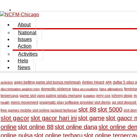
About
National
Issues
Action
Activities
Help
News
activism
agen betting game slot bonus melimpah
Amber Heard
APA
daftar 5 situs
discrimination against men
domestic violence
false accusations
false allegations
femini
terpercaya
game slot yang paling selalu menang
isolation
jerry cox
johnny depp
m
qq slot deposi
health
mens movement
pragmatic play software provider slot demo
slot 88
slot 5000
free games mobile slot online jackpot terbesar
slot dem
slot gacor
slot gacor hari ini
slot game
slot gaocr 
online
slot online 88
slot online dana
slot online d
online pulsa
slot online terbaru
slot online terperca