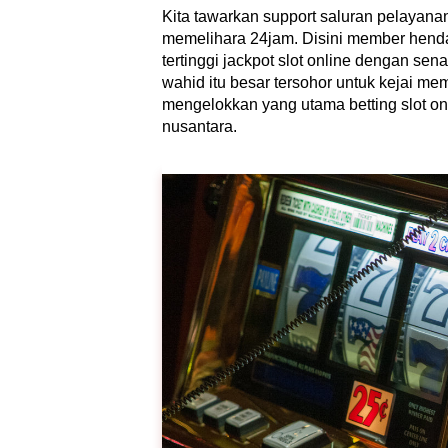
Kita tawarkan support saluran pelayana
memelihara 24jam. Disini member hend
tertinggi jackpot slot online dengan se
wahid itu besar tersohor untuk kejai m
mengelokkan yang utama betting slot on
nusantara.