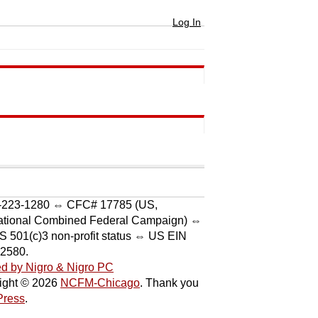
Log In
-223-1280 ⇔ CFC# 17785 (US,
national Combined Federal Campaign) ⇔
S 501(c)3 non-profit status ⇔ US EIN
2580.
ed by Nigro & Nigro PC
ight © 2026
NCFM-Chicago
. Thank you
ress
.