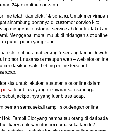
enan 24jam online non-stop.
 online telah kian efektif & senang. Untuk menyimpan
at sinambung bertanya di customer service kita
a siap mengebel customer service abdi untuk lakukan
kami. Menggapai moral muluk di hidangan slot online
an pundi-pundi yang kabir.
inan slot online amat tenang & senang tampil di web
gul nomor 1 nusantara maupun web – web slot online
omendasikan wakil betting online tersebut
sa acap.
e kita untuk lakukan susunan slot online dalam
e pulsa
luar biasa yang menyarankan saudagar
ersebut jackpot nya yang luar biasa acap.
 pernah sama sekali tampil slot dengan online.
r Hoki Tampil Slot yang hamba tau orang di daripada
ut, karena utusan otonom cuma suka lari di 2