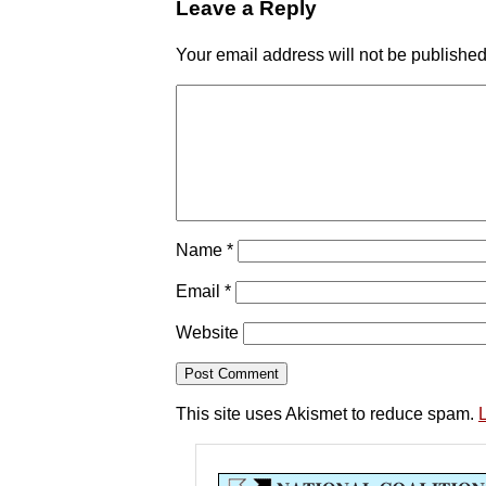
Leave a Reply
Your email address will not be published
Name
*
Email
*
Website
This site uses Akismet to reduce spam.