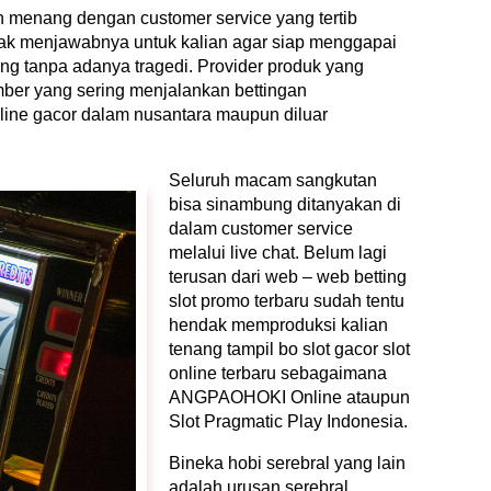
n menang dengan customer service yang tertib
ak menjawabnya untuk kalian agar siap menggapai
nang tanpa adanya tragedi. Provider produk yang
ember yang sering menjalankan bettingan
line gacor dalam nusantara maupun diluar
Seluruh macam sangkutan
bisa sinambung ditanyakan di
dalam customer service
melalui live chat. Belum lagi
terusan dari web – web betting
slot promo terbaru sudah tentu
hendak memproduksi kalian
tenang tampil bo slot gacor slot
online terbaru sebagaimana
ANGPAOHOKI Online ataupun
Slot Pragmatic Play Indonesia.
Bineka hobi serebral yang lain
adalah urusan serebral