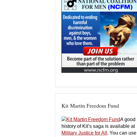
Kit Martin Freedom Fund
A good
history of Kit’s saga is available at
Military Justice for All
. You can use