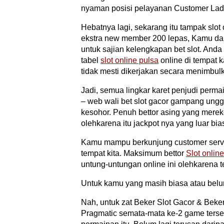
nyaman posisi pelayanan Customer Lad
Hebatnya lagi, sekarang itu tampak slot
ekstra new member 200 lepas, Kamu dap
untuk sajian kelengkapan bet slot. And
tabel
slot online pulsa
online di tempat 
tidak mesti dikerjakan secara menimbulk
Jadi, semua lingkar karet penjudi perma
– web wali bet slot gacor gampang ung
kesohor. Penuh bettor asing yang merek
olehkarena itu jackpot nya yang luar bia
Kamu mampu berkunjung customer servic
tempat kita. Maksimum bettor
Slot onlin
untung-untungan online ini olehkarena t
Untuk kamu yang masih biasa atau belum
Nah, untuk zat Beker Slot Gacor & Beke
Pragmatic semata-mata ke-2 game terseb